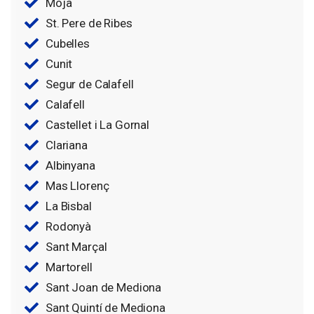
Moja
St. Pere de Ribes
Cubelles
Cunit
Segur de Calafell
Calafell
Castellet i La Gornal
Clariana
Albinyana
Mas Llorenç
La Bisbal
Rodonyà
Sant Marçal
Martorell
Sant Joan de Mediona
Sant Quintí de Mediona