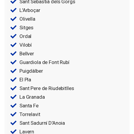
Sant Sebastià dels Gorgs
L'Arboçar
Olivella
Sitges
Ordal
Vilobí
Bellver
Guardiola de Font Rubí
Puigdàlber
El Pla
Sant Pere de Riudebitlles
La Granada
Santa Fe
Torrelavit
Sant Sadurní D'Anoia
Lavern