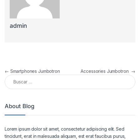
admin
Navegación de entradas
←
Smartphones Jumbotron
Accessories Jumbotron
→
Buscar:
About Blog
Lorem ipsum dolor sit amet, consectetur adipiscing elit. Sed
tincidunt, erat in malesuada aliquam, est erat faucibus purus,