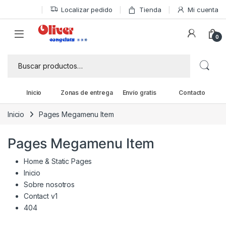
Skip to navigation
Skip to content
Localizar pedido
Tienda
Mi cuenta
0
Buscar por:
Inicio
Zonas de entrega
Envío gratis
Contacto
Inicio
Pages Megamenu Item
Pages Megamenu Item
Home & Static Pages
Inicio
Sobre nosotros
Contact v1
404