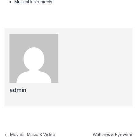
Musical Instruments
admin
Navegación de entradas
←
Movies, Music & Video
Watches & Eyewear