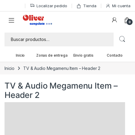
Skip to navigation
Skip to content
Localizar pedido
Tienda
Mi cuenta
0
Buscar por:
Inicio
Zonas de entrega
Envío gratis
Contacto
Inicio
TV & Audio Megamenu Item – Header 2
TV & Audio Megamenu Item –
Header 2