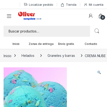
Skip to navigation
Skip to content
Localizar pedido
Tienda
Mi cuenta
0
Buscar por:
Inicio
Zonas de entrega
Envío gratis
Contacto
Inicio
Helados
Graneles y barras
CREMA NUBE 2