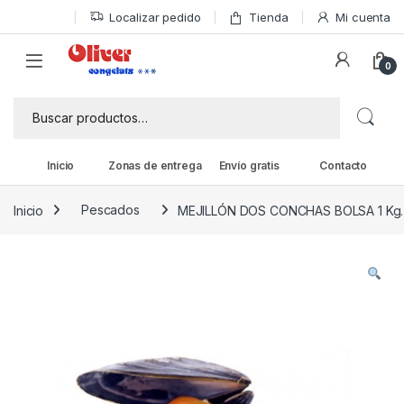
Skip to navigation
Skip to content
Localizar pedido
Tienda
Mi cuenta
0
Buscar por:
Inicio
Zonas de entrega
Envío gratis
Contacto
Inicio
Pescados
MEJILLÓN DOS CONCHAS BOLSA 1 Kg.