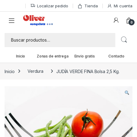
Skip to navigation
Skip to content
Localizar pedido
Tienda
Mi cuenta
0
Buscar por:
Inicio
Zonas de entrega
Envío gratis
Contacto
Inicio
Verdura
JUDÍA VERDE FINA Bolsa 2,5 Kg.