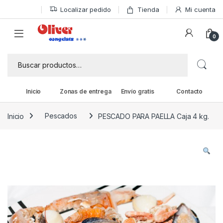
Skip to navigation
Skip to content
Localizar pedido
Tienda
Mi cuenta
0
Buscar por:
Inicio
Zonas de entrega
Envío gratis
Contacto
Inicio
Pescados
PESCADO PARA PAELLA Caja 4 kg.