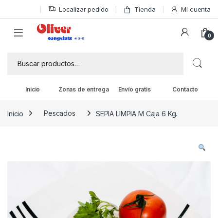
Skip to navigation
Skip to content
Localizar pedido
Tienda
Mi cuenta
0
Buscar por:
Inicio
Zonas de entrega
Envío gratis
Contacto
Inicio
Pescados
SEPIA LIMPIA M Caja 6 Kg.