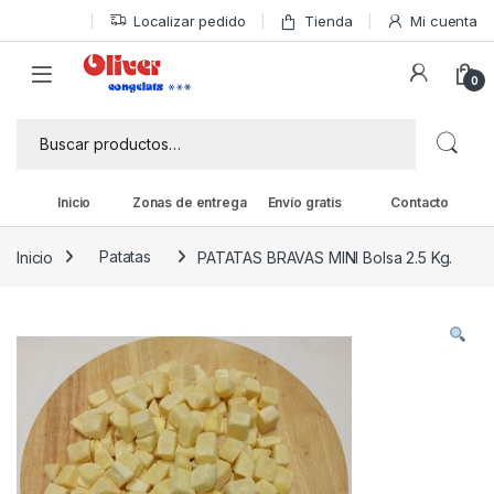
Skip to navigation
Skip to content
Localizar pedido
Tienda
Mi cuenta
0
Buscar por:
Inicio
Zonas de entrega
Envío gratis
Contacto
Inicio
Patatas
PATATAS BRAVAS MINI Bolsa 2.5 Kg.